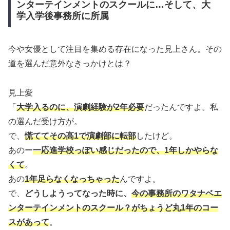
ンターテインメントのスクールに…そして、大
学入学後事務所に所属
今や女優として注目を集める存在になった見上さん。その
道を選んだ意外なきっかけとは？
見上愛
「
大学入るのに、演劇経験が2年必要
だったんですよ。私
の選んだ受け方が。
で、
慌ててその高1で演劇部に転部
したけど。
あのー
一応進学校っぽい感じだったので、1年しかやらな
くて
。
あの
1年足らなくなっちゃった
んですよ。
で、
どうしようってなった時に、
今の事務所のワタナベエ
ンターテインメントのスクール？がちょうど丸1年のコー
スがあって
。