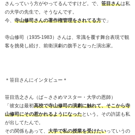
さんっていう方がやってるんですけど。で、
笹目さん
は私
の大学の先生で。そうなんです。
今、
寺山修司さんの著作権管理をされてる方
で」
寺山修司（1935-1983）さんは、常識を覆す舞台表現で観
客を挑発し続け、前衛演劇の旗手となった演出家。
＊笹目さんにインタビュー＊
笹目浩之さん（ば～ささめマスター・大学の恩師）
「彼女は最初
高校で寺山修司の演劇に触れて、そこから寺
山修司にその惹かれるようになった
という。その許諾も私
が出してたんで。
その関係もあって、
大学で私の授業を受けたい
っていうの