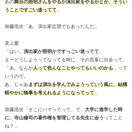
あの
舞台の照明さんをやるか演出家をやるかとか、そうい
うことですごい迷ってて
」
加藤浩次「あ、演出家志望でもあったんだ」
見上愛
「はい。
演出家か照明かですっごい迷ってて
。
えーどうしようってなってる時に、その言葉に出会って。
「あ、なんか
人って色んなことやってもいいのかも
」って
いうので。
あ、じゃあ
まずは演出を学んでみようっていう風に、結構
軽やかに物事を考えれるようになってって
」
加藤浩次「そこにハマってって。で、
大学に進学した時
に、寺山修司の著作権を管理してる先生に会う
ってこと
ね？」