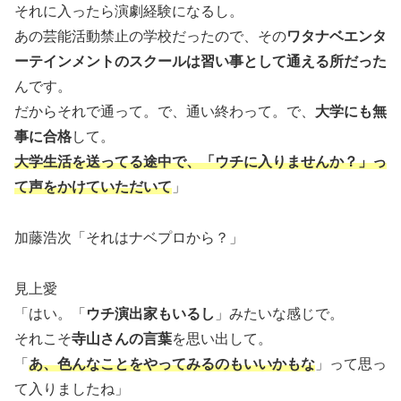
それに入ったら演劇経験になるし。
あの芸能活動禁止の学校だったので、その
ワタナベエンタ
ーテインメントのスクールは習い事として通える所だった
んです。
だからそれで通って。で、通い終わって。で、
大学にも無
事に合格
して。
大学生活を送ってる途中で、「ウチに入りませんか？」っ
て声をかけていただいて
」
加藤浩次「それはナベプロから？」
見上愛
「はい。「
ウチ演出家もいるし
」みたいな感じで。
それこそ
寺山さんの言葉
を思い出して。
「
あ、色んなことをやってみるのもいいかもな
」って思っ
て入りましたね」