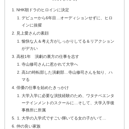
NHK朝ドラのヒロインに決定
デビューから6年目…オーディションせずに、ヒロ
インに抜擢
見上愛さんの素顔
愉快な人＆考え方がしっかりしてる＆リアクション
がデカい
高校1年 演劇の裏方の仕事を志す
寺山修司さんに惹かれて大学へ
高1の時転部した演劇部…寺山修司さんを知り、ハ
マる
俳優の仕事を始めたきっかけ
大学入学に必要な演技経験のため、ワタナベエンタ
ーテインメントのスクールに…そして、大学入学後
事務所に所属
大学の入学式ですごい輝いてる女の子がいて…
仲の良い家族