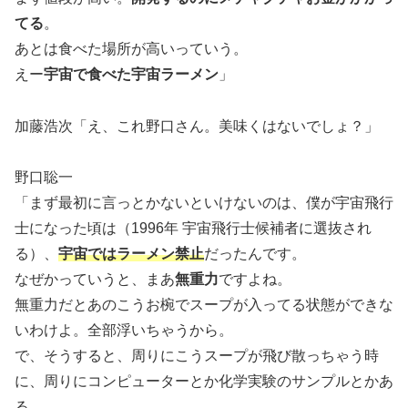
てる
。
あとは食べた場所が高いっていう。
えー
宇宙で食べた宇宙ラーメン
」
加藤浩次「え、これ野口さん。美味くはないでしょ？」
野口聡一
「まず最初に言っとかないといけないのは、僕が宇宙飛行
士になった頃は（1996年 宇宙飛行士候補者に選抜され
る）、
宇宙ではラーメン禁止
だったんです。
なぜかっていうと、まあ
無重力
ですよね。
無重力だとあのこうお椀でスープが入ってる状態ができな
いわけよ。全部浮いちゃうから。
で、そうすると、周りにこうスープが飛び散っちゃう時
に、周りにコンピューターとか化学実験のサンプルとかあ
る。