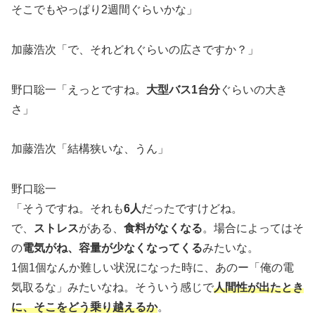
そこでもやっぱり2週間ぐらいかな」
加藤浩次「で、それどれぐらいの広さですか？」
野口聡一「えっとですね。
大型バス1台分
ぐらいの大き
さ」
加藤浩次「結構狭いな、うん」
野口聡一
「そうですね。それも
6人
だったですけどね。
で、
ストレス
がある、
食料がなくなる
。場合によってはそ
の
電気がね、容量が少なくなってくる
みたいな。
1個1個なんか難しい状況になった時に、あのー「俺の電
気取るな」みたいなね。そういう感じで
人間性が出たとき
に、そこをどう乗り越えるか
。