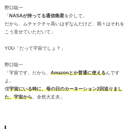
野口聡一
「
NASAが持ってる通信衛星
を介して。
だから、ムチャクチャ高いはずなんだけど、我々はそれを
こう見せていただいて」
YOU「だって宇宙でしょ？」
野口聡一
「宇宙です。だから、
Amazonとか普通に使える
んです
よ。
僕
宇宙にいる時に、母の日のカーネーション2回送りまし
た、宇宙から
。全然大丈夫」