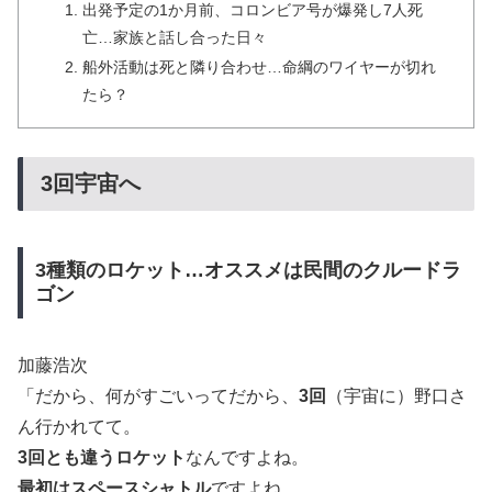
出発予定の1か月前、コロンビア号が爆発し7人死
亡…家族と話し合った日々
船外活動は死と隣り合わせ…命綱のワイヤーが切れ
たら？
3回宇宙へ
3種類のロケット…オススメは民間のクルードラ
ゴン
加藤浩次
「だから、何がすごいってだから、
3回
（宇宙に）野口さ
ん行かれてて。
3回とも違うロケット
なんですよね。
最初はスペースシャトル
ですよね。