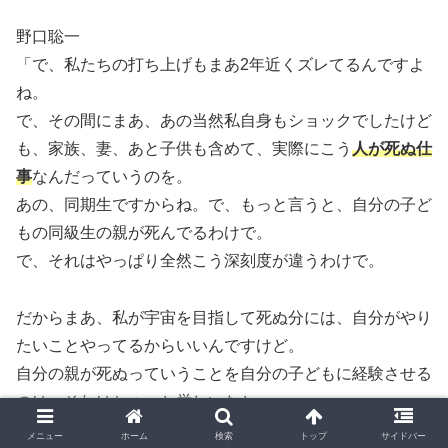
野口聡一
「で、私たちの打ち上げもまあ2年近くズレてるんですよ
ね。
で、その間にまあ、あの当然私自身もショックでしたけど
も、家族、妻、あと子供も含めて、実際にこう
人が死ぬ仕
事
なんだっていうのを。
あの、同期生ですからね。で、もっと言うと、自分の子ど
もの同級生の親が死んでるわけで。
で、それはやっぱり全然こう深刻度が違うわけで。
だからまあ、私が宇宙を目指して死ぬ分には、自分がやり
たいことやってるからいいんですけど。
自分の親が死ぬっていうことを自分の子どもに経験させる
のは、それはちょっと厳しいなと。
で、やっぱそういう意味で、ホントに今度宇宙に行く覚悟
メニュー
ホーム
検索
トップ
サイドバー