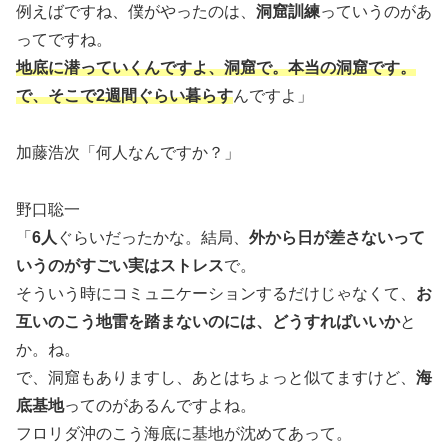
例えばですね、僕がやったのは、
洞窟訓練
っていうのがあ
ってですね。
地底に潜っていくんですよ、洞窟で。本当の洞窟です。
で、そこで2週間ぐらい暮らす
んですよ」
加藤浩次「何人なんですか？」
野口聡一
「
6人
ぐらいだったかな。結局、
外から日が差さないって
いうのがすごい実はストレス
で。
そういう時にコミュニケーションするだけじゃなくて、
お
互いのこう地雷を踏まないのには、どうすればいいか
と
か。ね。
で、洞窟もありますし、あとはちょっと似てますけど、
海
底基地
ってのがあるんですよね。
フロリダ沖のこう海底に基地が沈めてあって。