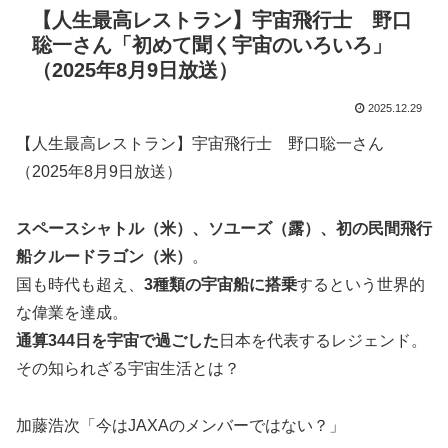
【人生最高レストラン】宇宙飛行士 野口
聡一さん「初めて聞く宇宙のいろいろ」
（2025年8月9日放送）
2025.12.29
【人生最高レストラン】宇宙飛行士 野口聡一さん
（2025年8月9日放送）
スペースシャトル（米）、ソユーズ（露）、初の民間飛行
船クルードラゴン（米）
。
国も時代も超え、
3種類の宇宙船に搭乗
するという世界的
な偉業を達成。
通算344日を宇宙で過ごした
日本を代表するレジェンド。
その知られざる宇宙生活とは？
加藤浩次「今はJAXAのメンバーではない？」