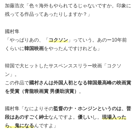
加藤浩次「色々海外もやられてるじゃないですか。印象に
残ってる作品ってあったりしますか？」
國村隼
「やっぱりあの、「
コクソン
」っていう。あのー10年前
くらいに
韓国映画
をやったんですけれども」
韓国で大ヒットしたサスペンススリラー映画「コクソ
ン」。
この作品で
國村さんは外国人初となる韓国最高峰の映画賞
を受賞（青龍映画賞 男優助演賞）
。
國村隼「なによりその
監督のナ・ホンジンというのは、普
段はあのすごく紳士
なんですよ。
優しい
し。
現場入った
ら、鬼になる
んですよ」