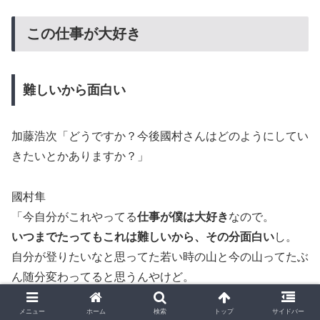
この仕事が大好き
難しいから面白い
加藤浩次「どうですか？今後國村さんはどのようにしてい
きたいとかありますか？」
國村隼
「今自分がこれやってる
仕事が僕は大好き
なので。
いつまでたってもこれは難しいから、その分面白い
し。
自分が登りたいなと思ってた若い時の山と今の山ってたぶ
ん随分変わってると思うんやけど。
前までは明確に山やったんですけど。
メニュー
ホーム
検索
トップ
サイドバー
今は山かどうかもちょっと分からん。