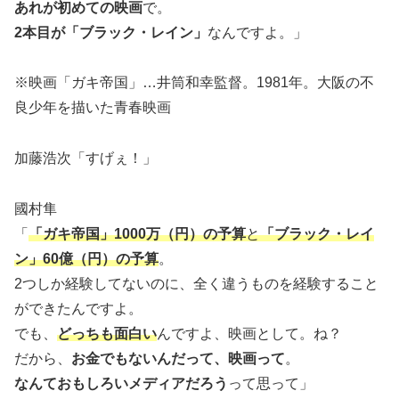
あれが初めての映画
で。
2本目が「ブラック・レイン」
なんですよ。」
※映画「ガキ帝国」…井筒和幸監督。1981年。大阪の不
良少年を描いた青春映画
加藤浩次「すげぇ！」
國村隼
「
「ガキ帝国」1000万（円）の予算
と
「ブラック・レイ
ン」60億（円）の予算
。
2つしか経験してないのに、全く違うものを経験すること
ができたんですよ。
でも、
どっちも面白い
んですよ、映画として。ね？
だから、
お金でもないんだって、映画って
。
なんておもしろいメディアだろう
って思って」