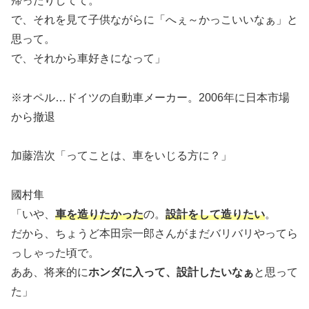
帰ったりしてて。
で、それを見て子供ながらに「へぇ～かっこいいなぁ」と
思って。
で、それから車好きになって」
※オペル…ドイツの自動車メーカー。2006年に日本市場
から撤退
加藤浩次「ってことは、車をいじる方に？」
國村隼
「いや、
車を造りたかった
の。
設計をして造りたい
。
だから、ちょうど本田宗一郎さんがまだバリバリやってら
っしゃった頃で。
ああ、将来的に
ホンダに入って、設計したいなぁ
と思って
た」