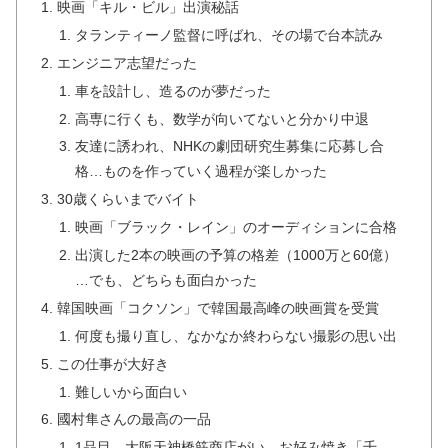
映画「キル・ビル」出演秘話
タランティーノ監督に呼ばれ、その場で台本読み
エンジニア志望だった
車を設計し、造るのが夢だった
高専に行くも、数学が向いてないと分かり中退
友達に誘われ、NHKの劇団研究生募集に応募し合
格…ものを作っていく過程が楽しかった
30歳くらいまでバイト
映画「ブラック・レイン」のオーディションに合格
出演した2本の映画の予算の格差（1000万と60億）
…でも、どちらも面白かった
韓国映画「コクソン」で韓国最高峰の映画賞を受賞
何度も撮り直し、なかなか終わらない撮影の思い出
この仕事が大好き
難しいから面白い
國村隼さんの最高の一品
1品目 大阪天神橋筋商店がい お好み焼き「千