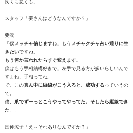
良くも悪くも」
スタッフ「要さんはどうなんですか？」
要潤
「僕
メッチャ信じます
ね。もう
メチャクチャ占い通りに生
きたい
ですね。
もう
何か言われたらすぐ変えます
。
僕はもう手相結構好きで。左手で見る方が多いらしいんで
すよね、手相ってね。
で、この
真ん中に縦線がこう入ると、成功する
っていうの
で。
僕、
爪でずーっとこうやってやってた。そしたら縦線でき
た
。」
国仲涼子「え～それありなんですか？」