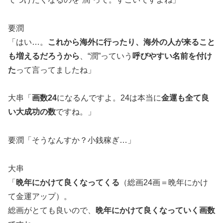
要潤
「はい…。
これから海外に行ったり、海外の人が来ること
も増えるだろうから
、“潤”っていう
呼びやすい名前を付け
た
って言ってましたね」
大串「
画数24
になるんですよ。24は本当に
金運も全て良
い大成功の数
ですね。」
要潤「そうなんすか？小銭稼ぎ…」
大串
「
晩年にかけて良くなってくる
（総画24画＝晩年にかけ
て金運アップ）。
総画がとても良いので、
晩年にかけて良くなっていく画数