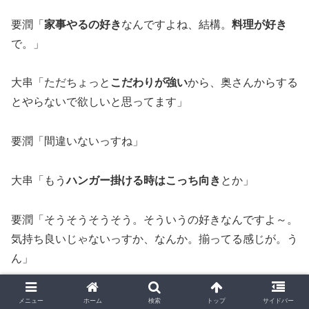
要潤「
家事やるの好き
なんですよね、結構。
料理が好き
で。」
大串「ただちょっと
こだわりが強い
から、奥さんからする
とやらないで欲しいと思ってます」
要潤「間違いないっすね」
大串「もう
ハンガー掛ける時はこっち向き
とか」
要潤「そうそうそうそう。そういうの好きなんですよ～。
気持ち良いじゃないっすか、なんか。揃ってる感じが。う
ん」
メニュー
ホーム
検索
トップ
サイドバー