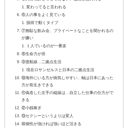
変わってると言われる
⑥人の事をよく見ている
損得で動くタイプ
⑦無駄な飲み会、プライベートなことを聞かれるの
が嫌い
１人でいるのが一番楽
⑧生命力が倍
⑨渡航線…二拠点生活
現在ロサンゼルスと日本の二拠点生活
⑩海外にいる方が病気しやすい…軸は日本にあった
方が長生きできる
⑪偽造した左手の縦線は…自立した仕事の仕方がで
きる
⑫小銭稼ぎ
⑬セクシーというよりは変人
⑭個性が強ければ強いほど活きる