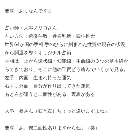
要潤「ありなんですよ」
占い師：大串ノリコさん
占い方法：紫微斗数・姓名判断・四柱推命
世界64か国の手相 手のひらに刻まれた性質や現在の状況
から開運を導くオリジナル占術
手相は、上から環状線・知能線・生命線の３つの基本線か
らできており、そこに他の千賀どう絡んでいくかで見る。
左手…内面 生まれ持った運気
右手…外面 自分が作り出してきた運気
右と左が違うと二面性がある、裏表がある
大串「要さん（右と左）ちょっと違いますよね」
要潤「あ、僕二面性ありますからね」（笑）