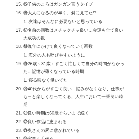
⑮子供のころはガンガン言うタイプ
⑯大人になるのが早く、斜に見てた!?
友達はそんなに必要ないと思っている
⑰名前の画数はメチャクチャ良い…金運も全て良い
大成功の数
⑱晩年にかけて良くなっていく画数
海外の人も呼びやすいように
⑲26歳～31歳：すごく忙しくて自分の時間がなかっ
た…記憶が薄くなっている時期
寝る暇なく働いてた
⑳40代からがすごく良い…悩みがなくなり、仕事が
もっと楽しくなってくる。人生において一番良い時
期
㉑良い時期は60歳ぐらいまで続く
㉒良い作品に恵まれる
㉓奥さんの尻に敷かれている
㉔家事も手伝う