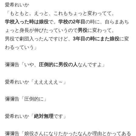
愛希れいか
「もともと。えっと、これもちょっと変わってて。
学校入った時は娘役
で。
学校の2年目
の時に、自らまあち
ょっと身長が伸びたっていうので
男役
に変わって。
男役で劇団入ったんですけど、
3年目の時にまた娘役
に変
わるっていう」
彌彌告「いや、
圧倒的に男役の人
なんですよ」
愛希れいか「えええええ～」
彌彌告「圧倒的に」
愛希れいか「
絶対無理
です」
彌彌告「娘役さんになりたかったなんか理由とかってある