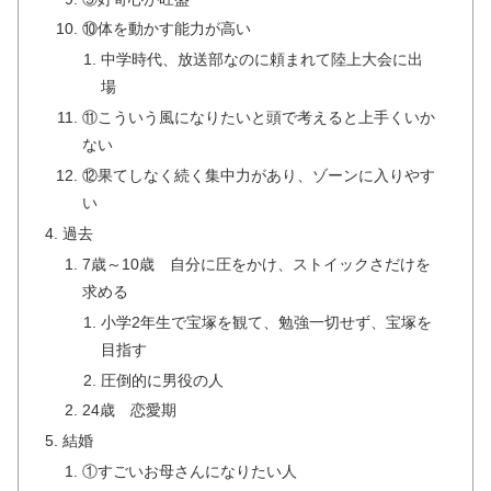
⑩体を動かす能力が高い
中学時代、放送部なのに頼まれて陸上大会に出
場
⑪こういう風になりたいと頭で考えると上手くいか
ない
⑫果てしなく続く集中力があり、ゾーンに入りやす
い
過去
7歳～10歳 自分に圧をかけ、ストイックさだけを
求める
小学2年生で宝塚を観て、勉強一切せず、宝塚を
目指す
圧倒的に男役の人
24歳 恋愛期
結婚
①すごいお母さんになりたい人