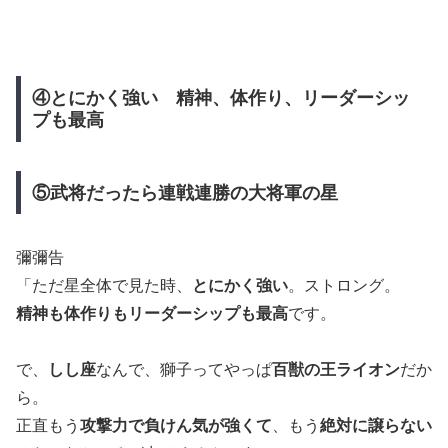
④とにかく強い 精神、体作り、リーダーシッ
プも最高
⑤武将だったら連戦連勝の大将軍の星
彌彌告
「ただ星全体で見た時、
とにかく強い
。ストロング。
精神も体作りもリーダーシップも最高
です。
で、
しし座
なんで、獅子ってやっぱ
百獣の王ライオン
だか
ら。
正直もう
攻撃力で負けん気が強くて
、もう
絶対に譲らない