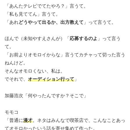
「あんたテレビでてたやろ？」言うて。
「私も見ててん」言うて。
「あれ
どうやって出るか、出方教えて
」って言うて。
ほんで（未知やすえさんが）「
応募するのよ
」って言う
て。
「お前よりオモロイからな」言うてカチャって切った言う
ねんけど。
そんなオモロくない、私は。
でそれで、
オーディション行って
」
加藤浩次「何やったんですか？そこで」
モモコ
「普通に
漫才
。ネタはみんなで喫茶店で、こんなことあっ
てオモロかったいう話を寄せ集めて作った。