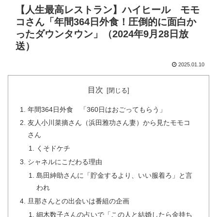
【人生最高レストラン】ハイヒール モモ
コさん「年間364日外食！圧倒的に面白か
ったダウンタウン」（2024年9月28日放
送）
2025.01.10
目次
年間364日外食 「360日はおごってもらう」
友人小川菜摘さん（浜田雅功さん妻）から見たモモコ
さん
くそドケチ
シャネルにこだわる理由
島田紳助さんに「貯金するより、いい服着ろ」と言
われ
旦那さんとの出会いは番組の企画
細木数子さんの占いで「この人と結婚したら金持ち