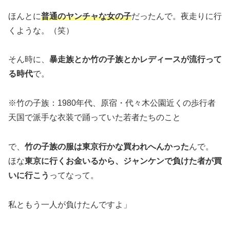
ほんとに
普通のヤンチャな女の子
だったんで。夜走りに行
くような。（笑）
そん時に、
暴走族とか竹の子族とかレディースが流行って
る時代
で。
※竹の子族：1980年代、原宿・代々木公園近くの歩行者
天国で派手な衣装で踊っていた若者たちのこと
で、
竹の子族の服は東京行かな買われへんかった
んで。
ほな
東京に行くお金いるから、ジャンケンで負けた者が買
いに行こう
ってなって。
私ともう一人が負けたんですよ」