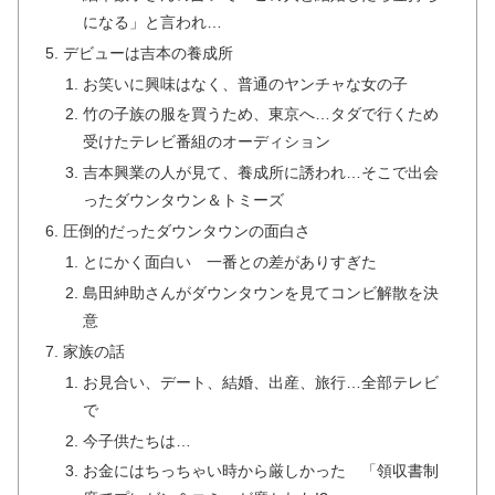
になる」と言われ…
デビューは吉本の養成所
お笑いに興味はなく、普通のヤンチャな女の子
竹の子族の服を買うため、東京へ…タダで行くため
受けたテレビ番組のオーディション
吉本興業の人が見て、養成所に誘われ…そこで出会
ったダウンタウン＆トミーズ
圧倒的だったダウンタウンの面白さ
とにかく面白い 一番との差がありすぎた
島田紳助さんがダウンタウンを見てコンビ解散を決
意
家族の話
お見合い、デート、結婚、出産、旅行…全部テレビ
で
今子供たちは…
お金にはちっちゃい時から厳しかった 「領収書制