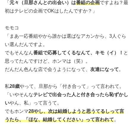
「
元々（旦那さんとの出会い）は
番組の企画
ですよね？最
初はテレビの企画でOKはしたんですか？」
モモコ
「まあ一応番組やから誰かは選ばなアカンから、3人ぐら
い選んだんですよ。
でもそんなん
番組で応募してくるなんて、キモ（イ）！
と
思ってたんですけど、ホンマは（笑）。
だんだん色んな店で会うようになって、
友達になって
。
私
28歳
やって、旦那から「付き合って」って言われて。
「いやそんな
テレビで出会った人と付き合ったら恥ずかし
い
やん、私」って言うて。
でもホンマ
28やし、次は結婚しようと思うてるしって言
うたら、「ほな、結婚してください」って言われて
。