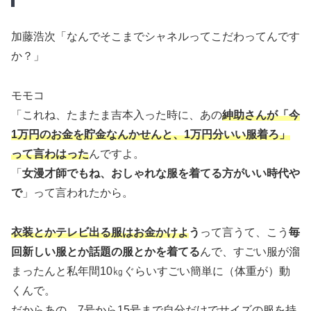
加藤浩次「なんでそこまでシャネルってこだわってんです
か？」
モモコ
「これね、たまたま吉本入った時に、あの
紳助さんが「今
1万円のお金を貯金なんかせんと、1万円分いい服着ろ」
って言わはった
んですよ。
「
女漫才師でもね、おしゃれな服を着てる方がいい時代や
で
」って言われたから。
衣装とかテレビ出る服はお金かけよ
う
って言うて、こう
毎
回新しい服とか話題の服とかを着てる
んで、すごい服が溜
まったんと私年間10㎏ぐらいすごい簡単に（体重が）動
くんで。
だからあの、7号から15号まで自分だけでサイズの服を持