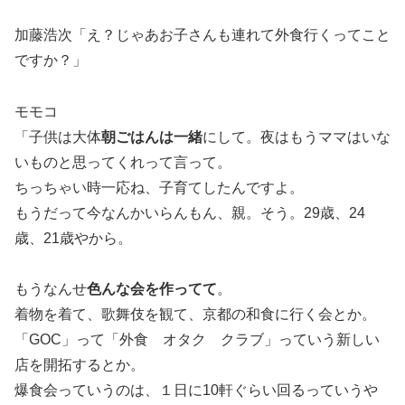
加藤浩次「え？じゃあお子さんも連れて外食行くってこと
ですか？」
モモコ
「子供は大体
朝ごはんは一緒
にして。夜はもうママはいな
いものと思ってくれって言って。
ちっちゃい時一応ね、子育てしたんですよ。
もうだって今なんかいらんもん、親。そう。29歳、24
歳、21歳やから。
もうなんせ
色んな会を作ってて
。
着物を着て、歌舞伎を観て、京都の和食に行く会とか。
「GOC」って「外食 オタク クラブ」っていう新しい
店を開拓するとか。
爆食会っていうのは、１日に10軒ぐらい回るっていうや