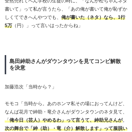
全然売れてへん学校の生徒の時に、「なんか松ちゃんネタ
書いて」って私が言うたら、「あの俺が書いて俺が恥ずか
しくてできへんやつでも、
俺が書いた（ネタ）なら、1行
5万
（円）」って言いはったからね」
島田紳助さんがダウンタウンを見てコンビ解散
を決意
加藤浩次「当時から？」
モモコ「当時から。あのホンマ私その場におってんけど、
なんば花月で紳助・竜介さんがダウンタウンのネタ見て、
「
俺今日（芸人）やめるわ」って言うて、紳助兄さんが
。
次の舞台で「紳（助）・竜（介）解散します」って服脱い