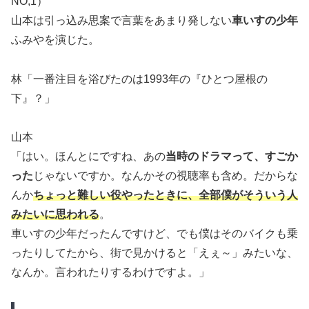
NO,1）
山本は引っ込み思案で言葉をあまり発しない
車いすの少年
ふみやを演じた。
林「一番注目を浴びたのは1993年の『ひとつ屋根の
下』？」
山本
「はい。ほんとにですね、あの
当時のドラマって、すごか
った
じゃないですか。なんかその視聴率も含め。だからな
んか
ちょっと難しい役やったときに、全部僕がそういう人
みたいに思われる
。
車いすの少年だったんですけど、でも僕はそのバイクも乗
ったりしてたから、街で見かけると「えぇ～」みたいな、
なんか。言われたりするわけですよ。」