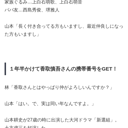
家族ぐるみ…上白石萌歌、上白石萌音
パパ友…西島秀俊、堺雅人
山本「長く付き合ってる方もいますし、最近仲良しになっ
た方もいますし」
１年半かけて香取慎吾さんの携帯番号をGET！
林「香取さんとはやっぱり仲がよろしいんですか？」
山本「はい。で、実は同い年なんですよ。」
山本耕史が27歳の時に出演した大河ドラマ「新選組」。
土方歳三を好演した。