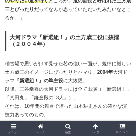
のやりたい道を行く
ところが、
鬼の副長と呼ばれた土方歳
三とぴったりだ
ってなんか思っていただいたみたいなとこ
ろが。」
大河ドラマ『新選組！』の土方歳三役に抜擢
（２００４年）
稽古場で思いがけず見せた芯の強い一面が、規律に厳しい
土方歳三のイメージにぴったりとハマり、
2004年
大河ド
ラマ
『新選組！』の準主役
に大抜擢。
以降、三谷幸喜の大河ドラマには全て出演（「新選組！」
「真田丸」「鎌倉殿の13人」）。
それは、10年間の舞台で培った山本耕史さんの確かな演
技力あってのもの。
そんな彼の演技を盟友
堺雅人
さんはこう見ている。
メニュー
ホーム
検索
トップ
サイドバー