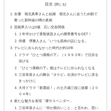
目次
女優 堀北真希さんと結婚 堀北さんに会うため勘で
乗った新幹線の噂の真相
芸能界入りは0歳 広い交友関係
１年半かけて香取慎吾さんの携帯番号をGET！
俳優 堺雅人さん「いつも筋肉の話になる」
テレビに出られなかった時代が約10年
ドラマ『ひとつ屋根の下』（１９９３年）で注目を
浴びる
『ひとつ屋根の下』後はテレビに出られなくなる
三谷幸喜さんの舞台『オケピ』出演がテレビに戻る
きっかけに
大河ドラマ『新選組！』の土方歳三役に抜擢（２０
０４年）
新たな魅力を表現「裸サスペンダー」
三谷幸喜さんに「何か面白いこと」と言われ、思い