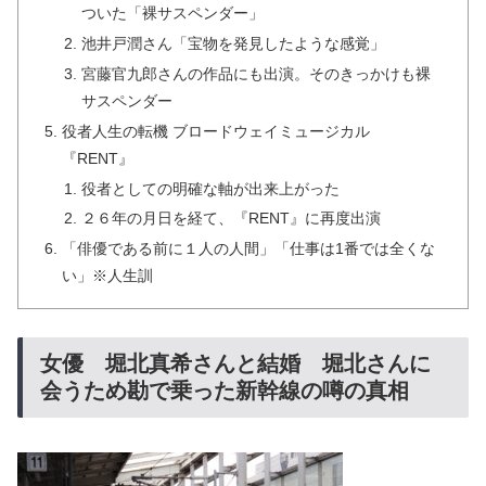
ついた「裸サスペンダー」
池井戸潤さん「宝物を発見したような感覚」
宮藤官九郎さんの作品にも出演。そのきっかけも裸
サスペンダー
役者人生の転機 ブロードウェイミュージカル
『RENT』
役者としての明確な軸が出来上がった
２６年の月日を経て、『RENT』に再度出演
「俳優である前に１人の人間」「仕事は1番では全くな
い」※人生訓
女優 堀北真希さんと結婚 堀北さんに
会うため勘で乗った新幹線の噂の真相