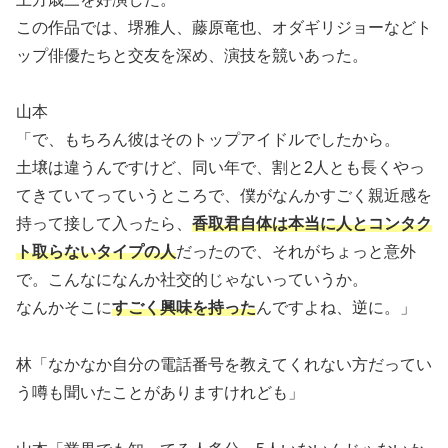
この作品では、堺雅人、藤原竜也、オダギリジョーなどト
ップ俳優たちと交友を深め、演技を競いあった。
山本
「で、もちろん彼はそのトップアイドルでしたから。
土壌は違うんですけど、同い年で、割と2人とも長くやっ
てきていてっていうところで、僕がなんかすごく親近感を
持って接して入ったら、
香取君自体は本当に人とコンタク
ト取らないタイプの人
だったので、それがちょっと意外
で。こんなになんか社交的じゃないっていうか。
なんかそこに
すごく興味を持った
んですよね、逆に。」
林「なかなか自分の電話番号を教えてくれない方だってい
う噂も聞いたことがありますけれども」