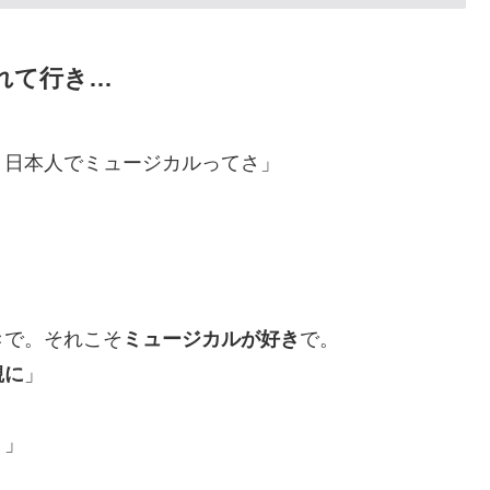
れて行き…
。日本人でミュージカルってさ」
」
き
で。それこそ
ミュージカルが好き
で。
観に
」
？」