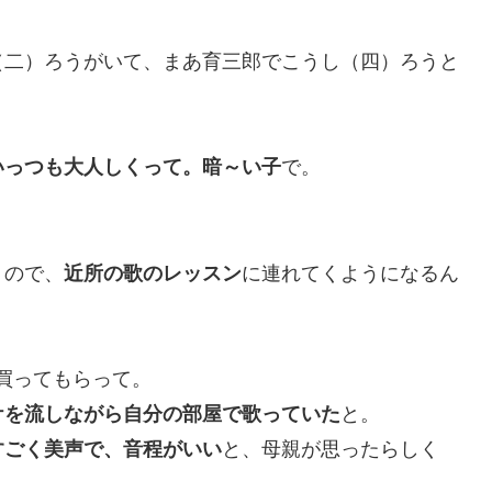
（二）ろうがいて、まあ育三郎でこうし（四）ろうと
いっつも大人しくって。暗～い子
で。
うので、
近所の歌のレッスン
に連れてくようになるん
買ってもらって。
ケを流しながら自分の部屋で歌っていた
と。
すごく美声で、音程がいい
と、母親が思ったらしく