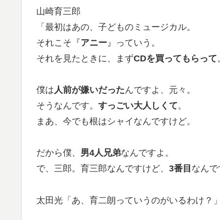
山崎育三郎
「最初はあの、子どものミュージカル。
それこそ『
アニー
』っていう。
それを見たときに、まず
CDを買ってもらって
僕は
人前が嫌いだった
んですよ、元々。
そうなんです。
すっごい大人しくて
。
まあ、今でも根はシャイなんですけど。
だから僕、
男4人兄弟
なんですよ。
で、三郎。育三郎なんですけど、
3番目
なんで
太田光「あ、育二朗っていうのがいるわけ？