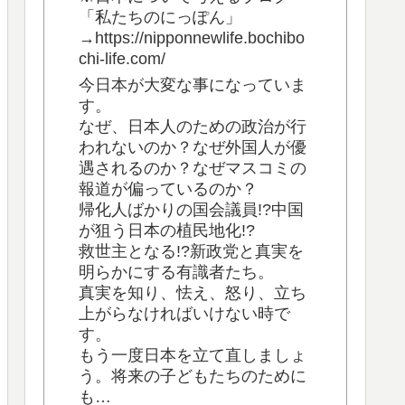
「私たちのにっぽん」
→https://nipponnewlife.bochibo
chi-life.com/
今日本が大変な事になっていま
す。
なぜ、日本人のための政治が行
われないのか？なぜ外国人が優
遇されるのか？なぜマスコミの
報道が偏っているのか？
帰化人ばかりの国会議員!?中国
が狙う日本の植民地化!?
救世主となる!?新政党と真実を
明らかにする有識者たち。
真実を知り、怯え、怒り、立ち
上がらなければいけない時で
す。
もう一度日本を立て直しましょ
う。将来の子どもたちのために
も…