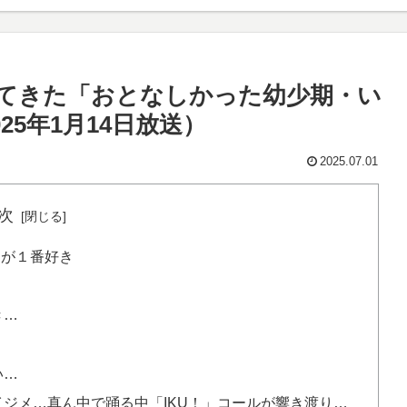
てきた「おとなしかった幼少期・い
5年1月14日放送）
2025.07.01
次
ーが１番好き
き…
い…
ジメ…真ん中で踊る中「IKU！」コールが響き渡り…