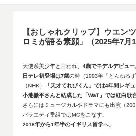
【おしゃれクリップ】ウエンツ
ロミが語る素顔」（2025年7月
天使系美少年と言われ、
4歳でモデルデビュー
日テレ初登場は7歳
の時（1993年「とんねる
（NHK）
「天才てれびくん」では4年間レギュ
小池徹平さんと結成した「WaT」では紅白歌
さらにはミュージカルやドラマにも出演（200
バラエティ番組ではMCをこなす。
2018年から1年半のイギリス留学
へ。