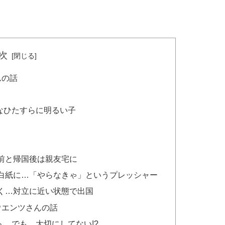
次
んの話
なひたすらに明るい子
前と帰国後は親友宅に
白紙に…「やらなきゃ」というプレッシャー
く…対立に近い状態で出国
ウエンツさんの話
…でも、大切にしてない!?