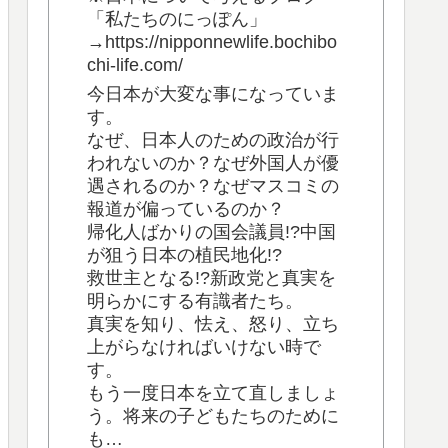
「私たちのにっぽん」
→https://nipponnewlife.bochibo
chi-life.com/
今日本が大変な事になっていま
す。
なぜ、日本人のための政治が行
われないのか？なぜ外国人が優
遇されるのか？なぜマスコミの
報道が偏っているのか？
帰化人ばかりの国会議員!?中国
が狙う日本の植民地化!?
救世主となる!?新政党と真実を
明らかにする有識者たち。
真実を知り、怯え、怒り、立ち
上がらなければいけない時で
す。
もう一度日本を立て直しましょ
う。将来の子どもたちのために
も…