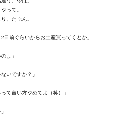
然違う、今は。
とやって。
より
、たぶん。
2日前ぐらいからお土産買ってくとか。
いのよ」
ゃないですか？」
るって言い方やめてよ（笑）」
か」